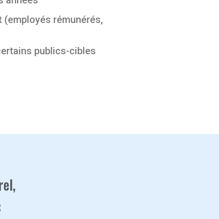
ant (employés rémunérés,
ertains publics-cibles
rel,
C