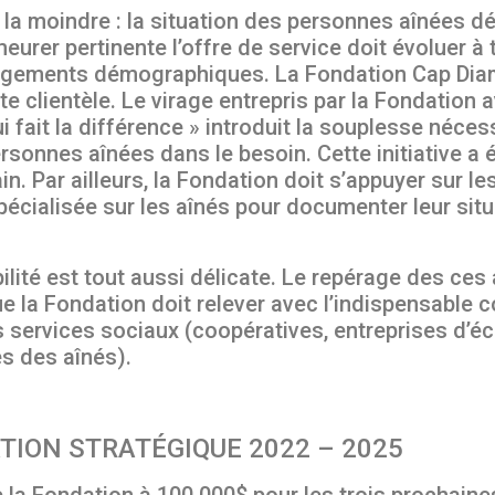
la moindre : la situation des personnes aînées dé
rer pertinente l’offre de service doit évoluer à 
changements démographiques. La Fondation Cap Dia
 clientèle. Le virage entrepris par la Fondation
i fait la différence » introduit la souplesse néce
rsonnes aînées dans le besoin. Cette initiative a 
in. Par ailleurs, la Fondation doit s’appuyer sur 
pécialisée sur les aînés pour documenter leur situ
ité est tout aussi délicate. Le repérage des ces 
ue la Fondation doit relever avec l’indispensable 
 services sociaux (coopératives, entreprises d’é
ès des aînés).
TION STRATÉGIQUE 2022 – 2025
e la Fondation à 100 000$ pour les trois prochain