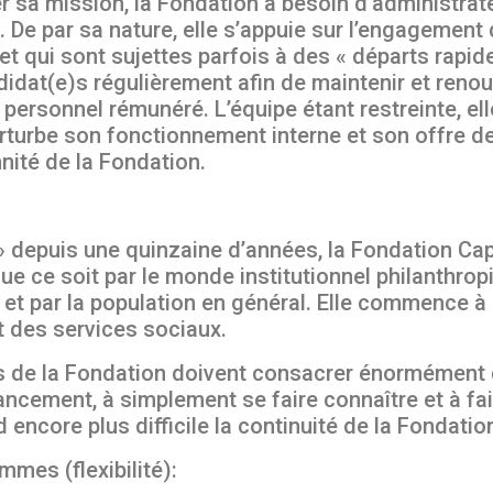
r sa mission, la Fondation a besoin d’administrat
De par sa nature, elle s’appuie sur l’engagement 
t qui sont sujettes parfois à des « départs rapid
idat(e)s régulièrement afin de maintenir et renou
personnel rémunéré. L’équipe étant restreinte, ell
rturbe son fonctionnement interne et son offre d
nité de la Fondation.
f » depuis une quinzaine d’années, la Fondation Ca
 ce soit par le monde institutionnel philanthropi
s et par la population en général. Elle commence à 
 des services sociaux.
ts de la Fondation doivent consacrer énormément 
ment, à simplement se faire connaître et à faire
encore plus difficile la continuité de la Fondatio
mmes (flexibilité):