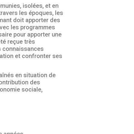
munies, isolées, et en
travers les époques, les
mant doit apporter des
 avec les programmes
ssaire pour apporter une
été reçue très
les connaissances
ation et confronter ses
aînés en situation de
contribution des
conomie sociale,
es années