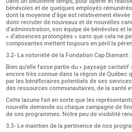
Dans un deuxième temps, pour opérer et réalise
bénévoles et de quelques employés rémunérés. 
dont la moyenne d’âge est relativement élevée e
donc recruter de nouveaux et de nouvelles cand
d’administration, son équipe de bénévoles et le 
« d’absences prolongées » sans que cela ne pe
composantes mettent toujours en péril la péren
3.2- La notoriété de la Fondation Cap Diamant :
Bien qu’elle fasse partie du « paysage caritati
encore très connue dans la région de Québec que
par les bénéficiaires potentiels de ses service
des ressources communautaires, de la santé et
Cette lacune fait en sorte que les représentan
nouvelle demande ou chaque campagne de finance
de ses programmes. Notre peu de visibilité rend 
3.3- Le maintien de la pertinence de nos progra