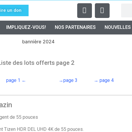
ire un don
IMPLIQUEZ-VOUS!
NOS PARTENAIRES
NOUVELLES
Liste des lots offerts page 2
page 1 ←
→page 3
→ page 4
azin
igent de 55 po
uces
gent Tizen HDR DEL UHD 4K de 55 pouces.