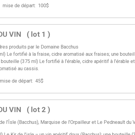
se de départ: 100$
U VIN ( lot 1 )
cidres produits par le Domaine Bacchus
l) Le fortifié à la fraise, cidre aromatisé aux fraises; une boutei
 bouteille (375 ml) Le fortifié à l’érable, cidre apéritif à l’érable 
romatisé au cassis.
e de départ: 45$
U VIN ( lot 2 )
 de l’Îsle (Bacchus), Marquise de l’Orpailleur et Le Pedneault du
) Le Kir de l’isle – un vin apéritif doux (Bacchus); une bouteille