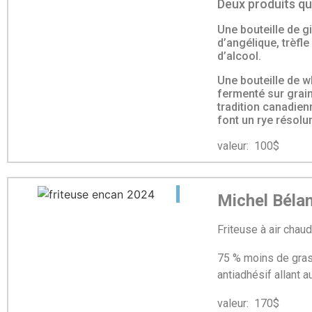
Deux produits qu
Une bouteille de gi
d’angélique, trèfl
d’alcool.
Une bouteille de wh
fermenté sur grain 
tradition canadien
font un rye résolu
valeur: 100$ mi
Michel Béla
Friteuse à air chau
75 % moins de gras,
antiadhésif allant 
valeur: 170$ mi