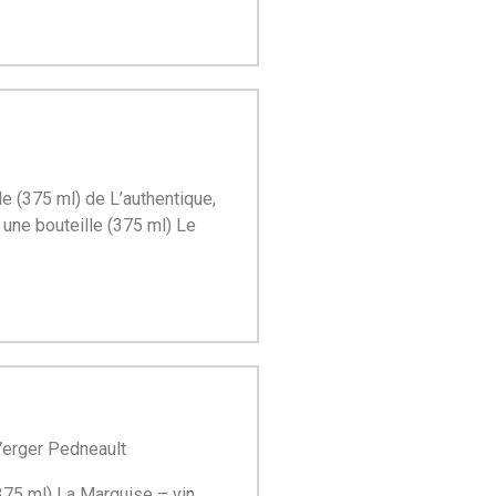
lle (375 ml) de L’authentique,
et une bouteille (375 ml) Le
 Verger Pedneault
 (375 ml) La Marquise – vin