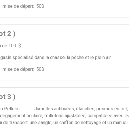
se de départ: 50$
ot 2 )
au de 100 $
asin spécialisé dans la chasse, la pêche et le plein air.
se de départ: 50$
ot 3 )
ucon Pellerin.
Jumelles antibuées, étanches, prismes en toit,
g dégagement oculaire, œilletons ajustables, compatibles avec les 
i de transport, une sangle, un chiffon de nettoyage et un manuel d