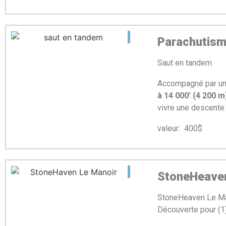
Parachutis
Saut en tandem
Accompagné par un 
à 14 000′ (4 200 
vivre une descent
valeur: 400$ mi
StoneHeaven
StoneHeaven Le Mano
Découverte pour (1)