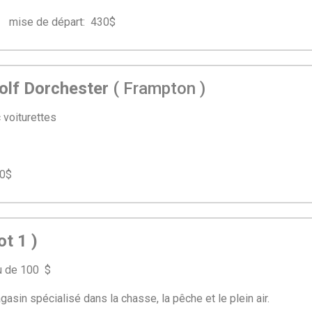
ise de départ: 430$
golf Dorchester
( Frampton )
 voiturettes
$
50$
ot 1 )
au de 100 $
asin spécialisé dans la chasse, la pêche et le plein air.