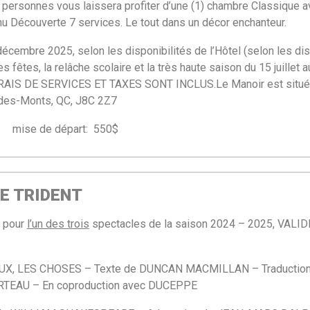
) personnes vous laissera profiter d’une (1) chambre Classique av
u Découverte 7 services. Le tout dans un décor enchanteur.
décembre 2025, selon les disponibilités de l’Hôtel (selon les di
es fêtes, la relâche scolaire et la très haute saison du 15 juillet
FRAIS DE SERVICES ET TAXES SONT INCLUS.
Le Manoir est situ
-des-Monts, QC, J8C 2Z7
ise de départ: 550$
LE TRIDENT
s pour
l’un des trois
spectacles de la saison 2024 – 2025, VAL
EUX, LES CHOSES –
Texte de DUNCAN MACMILLAN –
Traducti
ARTEAU –
En coproduction avec DUCEPPE