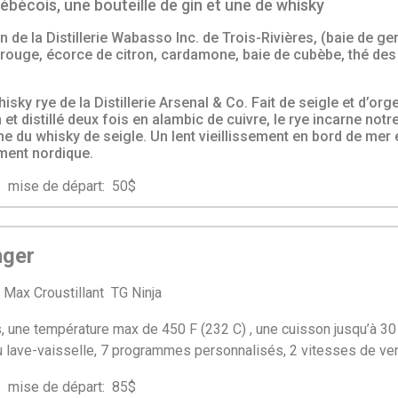
ébécois, une bouteille de gin et une de whisky
n de la Distillerie Wabasso Inc. de Trois-Rivières, (baie de ge
e rouge, écorce de citron, cardamone, baie de cubèbe, thé des
isky rye de la Distillerie Arsenal & Co. Fait de seigle et d’or
et distillé deux fois en alambic de cuivre, le rye incarne notr
ne du whisky de seigle. Un lent vieillissement en bord de mer
ment nordique.
se de départ: 50$
nger
d Max Croustillant TG Ninja
 une température max de 450 F (232 C) , une cuisson jusqu’à 30 %
au lave-vaisselle, 7 programmes personnalisés, 2 vitesses de ven
se de départ: 85$