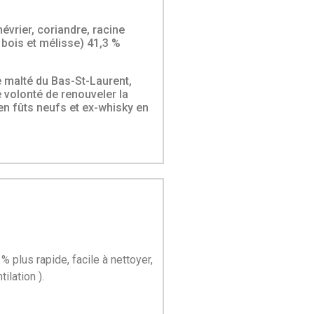
névrier, coriandre, racine
 bois et mélisse) 41,3 %
ge malté du Bas-St-Laurent,
e volonté de renouveler la
 en fûts neufs et ex-whisky en
 plus rapide, facile à nettoyer,
tilation
).