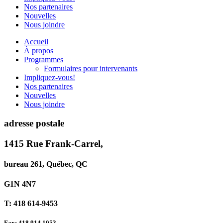
Nos partenaires
Nouvelles
Nous joindre
Accueil
À propos
Programmes
Formulaires pour intervenants
Impliquez-vous!
Nos partenaires
Nouvelles
Nous joindre
adresse postale
1415 Rue Frank-Carrel,
bureau 261, Québec, QC
G1N 4N7
T: 418 614-9453
Fax: 418 914 1053