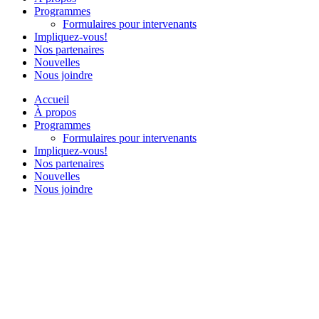
Programmes
Formulaires pour intervenants
Impliquez-vous!
Nos partenaires
Nouvelles
Nous joindre
Accueil
À propos
Programmes
Formulaires pour intervenants
Impliquez-vous!
Nos partenaires
Nouvelles
Nous joindre
Le 5 septembre dernier, plus de 120 golfeurs ont participé