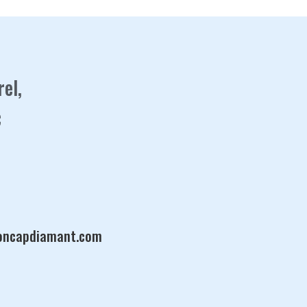
rel,
C
oncapdiamant.com